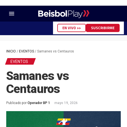
menu
EN VIVO >>
SUSCRIBIRME
INICIO
/
EVENTOS
/
Samanes vs Centauros
EVENTOS
Samanes vs
Centauros
Publicado por
Operador BP 1
mayo 19, 2026