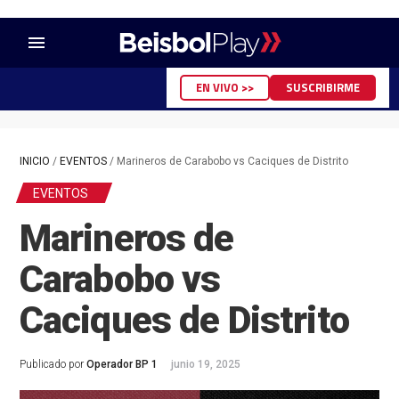
menu
EN VIVO >>
SUSCRIBIRME
INICIO
/
EVENTOS
/
Marineros de Carabobo vs Caciques de Distrito
EVENTOS
Marineros de
Carabobo vs
Caciques de Distrito
Publicado por
Operador BP 1
junio 19, 2025