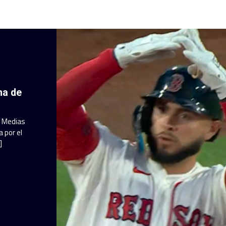
ha de
a Medias
 por el
]