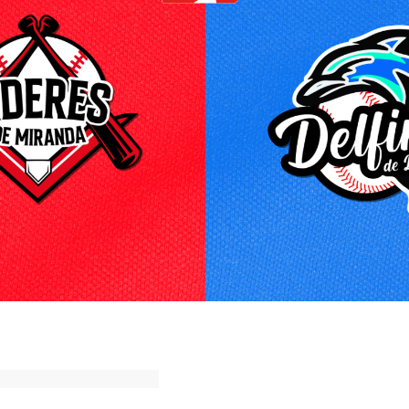
ok
ter
hatsApp