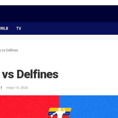
MLB
TV
s vs Delfines
 vs Delfines
 1
mayo 14, 2026