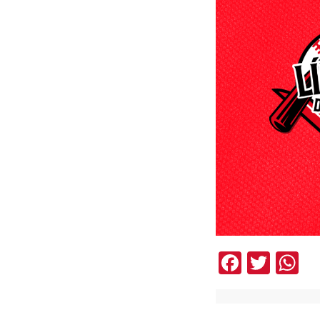
Facebo
Twit
W