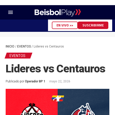
menu
EN VIVO >>
SUSCRIBIRME
INICIO
/
EVENTOS
/
Lideres vs Centauros
EVENTOS
Lideres vs Centauros
Publicado por
Operador BP 1
mayo 22, 2026