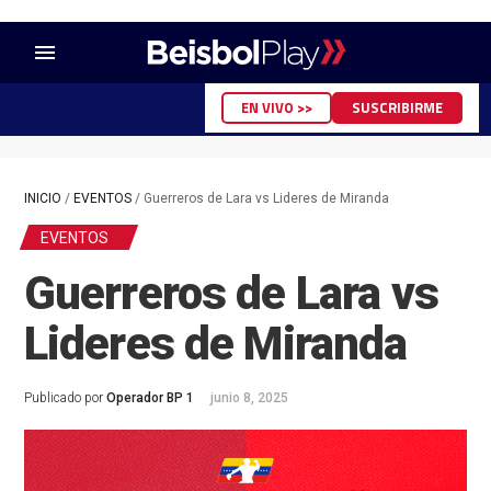
menu
EN VIVO >>
SUSCRIBIRME
INICIO
/
EVENTOS
/
Guerreros de Lara vs Lideres de Miranda
EVENTOS
Guerreros de Lara vs
Lideres de Miranda
Publicado por
Operador BP 1
junio 8, 2025