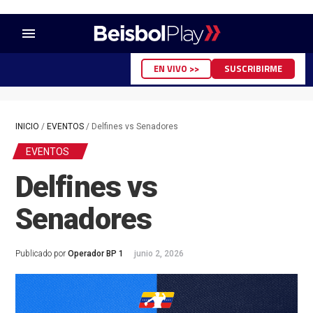
menu
EN VIVO >>
SUSCRIBIRME
INICIO
/
EVENTOS
/
Delfines vs Senadores
EVENTOS
Delfines vs
Senadores
Publicado por
Operador BP 1
junio 2, 2026