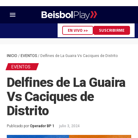
menu
EN VIVO >>
SUSCRIBIRME
INICIO
/
EVENTOS
/
Delfines de La Guaira Vs Caciques de Distrito
EVENTOS
Delfines de La Guaira
Vs Caciques de
Distrito
Publicado por
Operador BP 1
julio 3, 2024