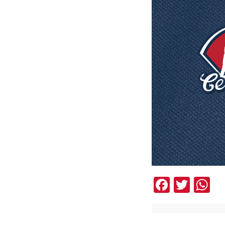
Facebo
Twit
W