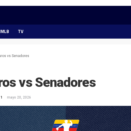
MLB
TV
uros vs Senadores
ros vs Senadores
 1
mayo 20, 2026