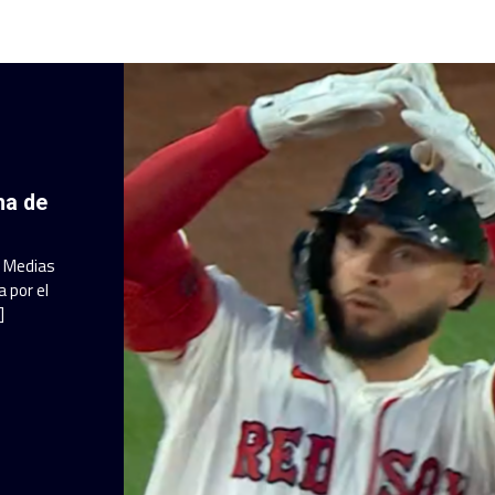
ha de
a Medias
 por el
]