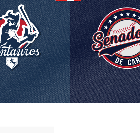
ok
ter
hatsApp