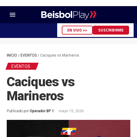
menu
EN VIVO >>
SUSCRIBIRME
INICIO
/
EVENTOS
/
Caciques vs Marineros
EVENTOS
Caciques vs
Marineros
Publicado por
Operador BP 1
mayo 15, 2026