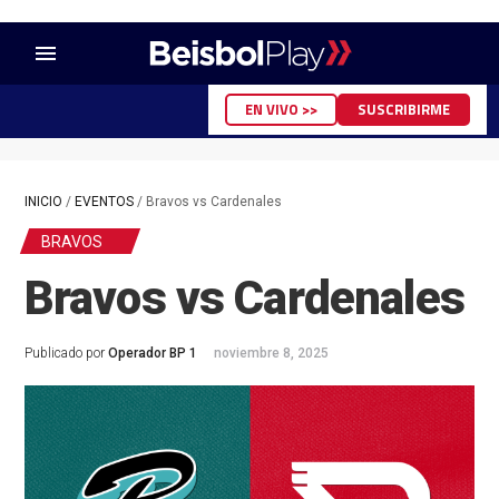
menu
EN VIVO >>
SUSCRIBIRME
INICIO
/
EVENTOS
/
Bravos vs Cardenales
BRAVOS
Bravos vs Cardenales
Publicado por
Operador BP 1
noviembre 8, 2025