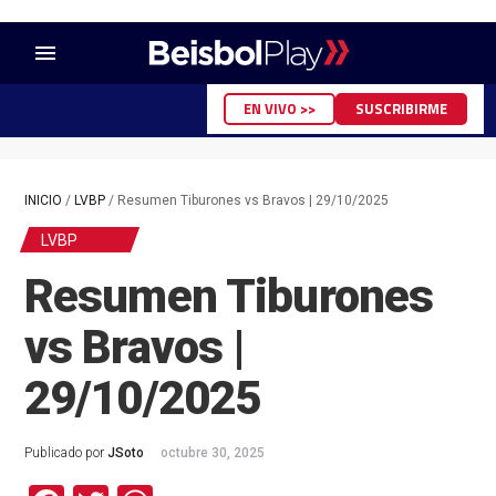
menu
EN VIVO >>
SUSCRIBIRME
INICIO
/
LVBP
/
Resumen Tiburones vs Bravos | 29/10/2025
LVBP
Resumen Tiburones
vs Bravos |
29/10/2025
Publicado por
JSoto
octubre 30, 2025