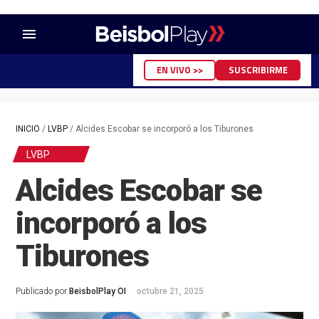
menu
EN VIVO >>
SUSCRIBIRME
INICIO
/
LVBP
/
Alcides Escobar se incorporó a los Tiburones
LVBP
Alcides Escobar se
incorporó a los
Tiburones
Publicado por
BeisbolPlay OI
octubre 21, 2025