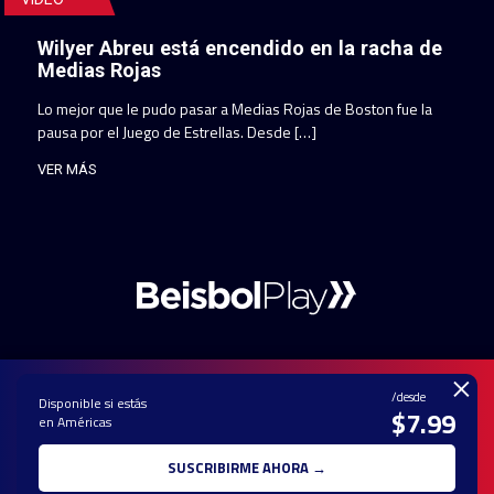
Wilyer Abreu está encendido en la racha de
Medias Rojas
Lo mejor que le pudo pasar a Medias Rojas de Boston fue la
pausa por el Juego de Estrellas. Desde […]
VER MÁS
×
/desde
Disponible si estás
$7.99
en Américas
PAUTA CON
CONTACTO
POLÍTICA DE
TÉRMINOS Y
NOSOTROS
PRIVACIDAD
CONDICIONES
SUSCRIBIRME AHORA →
© 2025 TODOS LOS DERECHOS RESERVADOS - UNA MARCA REGISTRADA
DE Ole Interactive LLC