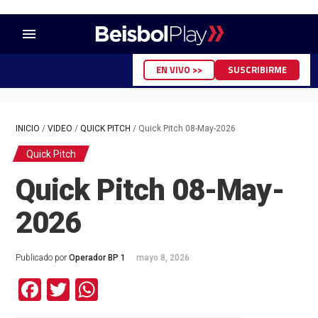
menu
EN VIVO >>
SUSCRIBIRME
INICIO
/
VIDEO
/
QUICK PITCH
/
Quick Pitch 08-May-2026
Quick Pitch
Quick Pitch 08-May-
2026
Publicado por
Operador BP 1
mayo 8, 2026
Facebook
Twitter
WhatsApp