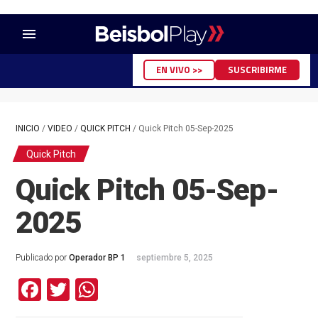
menu
EN VIVO >>
SUSCRIBIRME
INICIO
/
VIDEO
/
QUICK PITCH
/
Quick Pitch 05-Sep-2025
Quick Pitch
Quick Pitch 05-Sep-
2025
Publicado por
Operador BP 1
septiembre 5, 2025
Facebook
Twitter
WhatsApp