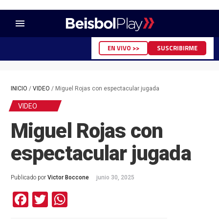
menu
EN VIVO >>
SUSCRIBIRME
INICIO
/
VIDEO
/
Miguel Rojas con espectacular jugada
VIDEO
Miguel Rojas con
espectacular jugada
Publicado por
Victor Boccone
junio 30, 2025
Facebook
Twitter
WhatsApp