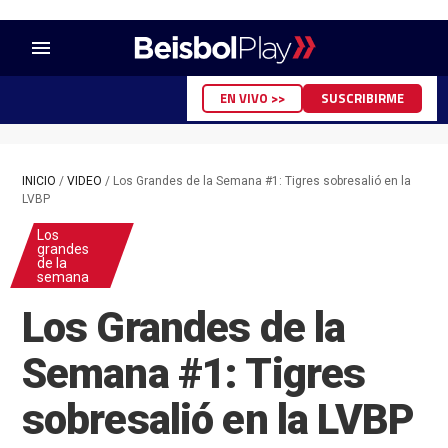
menu
EN VIVO >>
SUSCRIBIRME
INICIO
/
VIDEO
/
Los Grandes de la Semana #1: Tigres sobresalió en la
LVBP
Los
grandes
de la
semana
Los Grandes de la
Semana #1: Tigres
sobresalió en la LVBP