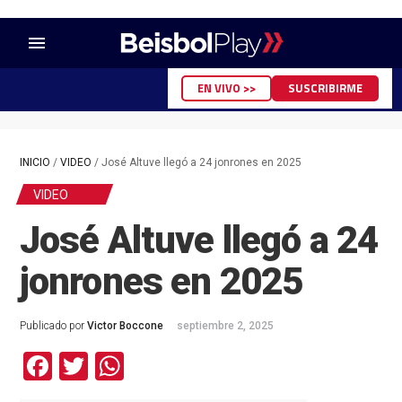
menu
EN VIVO >>
SUSCRIBIRME
INICIO
/
VIDEO
/
José Altuve llegó a 24 jonrones en 2025
VIDEO
José Altuve llegó a 24
jonrones en 2025
Publicado por
Victor Boccone
septiembre 2, 2025
Facebook
Twitter
WhatsApp