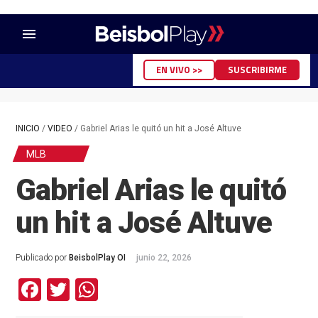
menu
EN VIVO >>
SUSCRIBIRME
INICIO
/
VIDEO
/
Gabriel Arias le quitó un hit a José Altuve
MLB
Gabriel Arias le quitó
un hit a José Altuve
Publicado por
BeisbolPlay OI
junio 22, 2026
Facebook
Twitter
WhatsApp