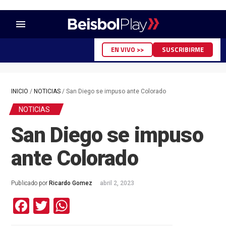
menu
EN VIVO >>
SUSCRIBIRME
INICIO
/
NOTICIAS
/
San Diego se impuso ante Colorado
NOTICIAS
San Diego se impuso
ante Colorado
Publicado por
Ricardo Gomez
abril 2, 2023
Facebook
Twitter
WhatsApp