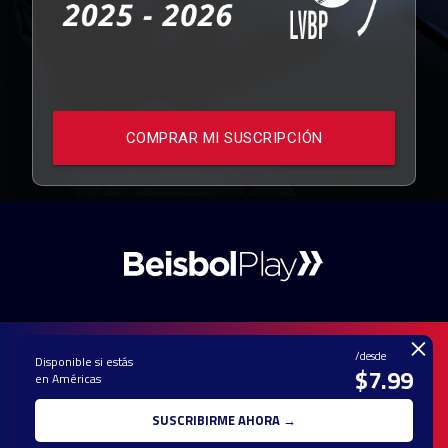
COMPRAR MI SUSCRIPCIÓN
×
/desde
Disponible si estás
$7.99
en Américas
PAUTA CON
CONTACTO
POLÍTICA DE
TÉRMINOS Y
NOSOTROS
PRIVACIDAD
CONDICIONES
SUSCRIBIRME AHORA →
© 2025 TODOS LOS DERECHOS RESERVADOS - UNA MARCA REGISTRADA
DE Ole Interactive LLC