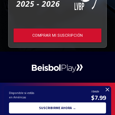
COMPRAR MI SUSCRIPCIÓN
×
/desde
Disponible si estás
$7.99
en Américas
PAUTA CON
CONTACTO
POLÍTICA DE
TÉRMINOS Y
NOSOTROS
PRIVACIDAD
CONDICIONES
SUSCRIBIRME AHORA →
© 2025 TODOS LOS DERECHOS RESERVADOS - UNA MARCA REGISTRADA
DE Ole Interactive LLC