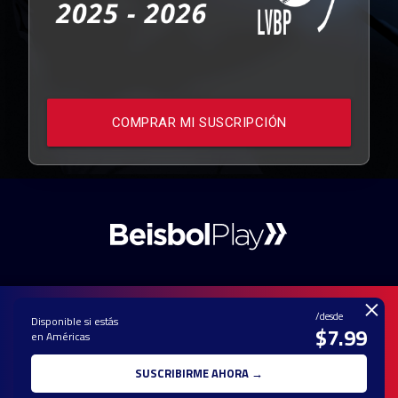
COMPRAR MI SUSCRIPCIÓN
×
/desde
Disponible si estás
$7.99
en Américas
PAUTA CON
CONTACTO
POLÍTICA DE
TÉRMINOS Y
NOSOTROS
PRIVACIDAD
CONDICIONES
SUSCRIBIRME AHORA →
© 2025 TODOS LOS DERECHOS RESERVADOS - UNA MARCA REGISTRADA
DE Ole Interactive LLC