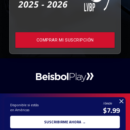
COMPRAR MI SUSCRIPCIÓN
×
/desde
Disponible si estás
$7.99
en Américas
PAUTA CON
CONTACTO
POLÍTICA DE
TÉRMINOS Y
NOSOTROS
PRIVACIDAD
CONDICIONES
SUSCRIBIRME AHORA →
© 2025 TODOS LOS DERECHOS RESERVADOS - UNA MARCA REGISTRADA
DE Ole Interactive LLC