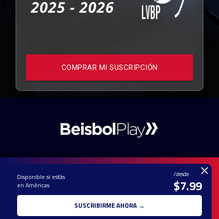
COMPRAR MI SUSCRIPCIÓN
×
/desde
Disponible si estás
$7.99
en Américas
PAUTA CON
CONTACTO
POLÍTICA DE
TÉRMINOS Y
NOSOTROS
PRIVACIDAD
CONDICIONES
SUSCRIBIRME AHORA →
© 2025 TODOS LOS DERECHOS RESERVADOS - UNA MARCA REGISTRADA
DE Ole Interactive LLC