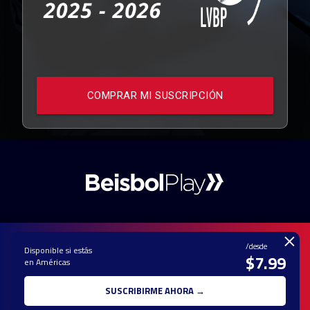
COMPRAR MI SUSCRIPCIÓN
×
/desde
Disponible si estás
$7.99
en Américas
PAUTA CON
CONTACTO
POLÍTICA DE
TÉRMINOS Y
NOSOTROS
PRIVACIDAD
CONDICIONES
SUSCRIBIRME AHORA →
© 2025 TODOS LOS DERECHOS RESERVADOS - UNA MARCA REGISTRADA
DE Ole Interactive LLC