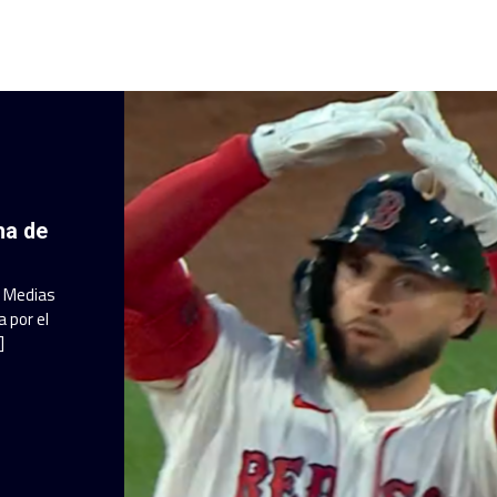
ha de
a Medias
 por el
]