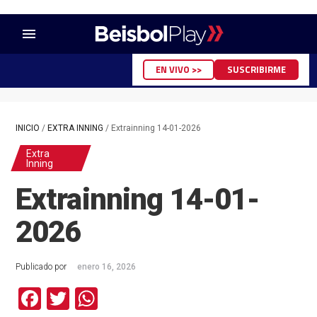
menu
EN VIVO >>
SUSCRIBIRME
INICIO
/
EXTRA INNING
/
Extrainning 14-01-2026
Extra
Inning
Extrainning 14-01-
2026
Publicado por
enero 16, 2026
Facebook
Twitter
WhatsApp