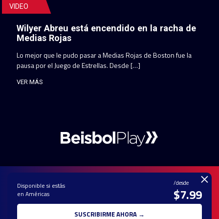
VIDEO
Wilyer Abreu está encendido en la racha de
Medias Rojas
Lo mejor que le pudo pasar a Medias Rojas de Boston fue la
pausa por el Juego de Estrellas. Desde […]
VER MÁS
×
/desde
Disponible si estás
$7.99
en Américas
PAUTA CON
CONTACTO
POLÍTICA DE
TÉRMINOS Y
NOSOTROS
PRIVACIDAD
CONDICIONES
SUSCRIBIRME AHORA →
© 2025 TODOS LOS DERECHOS RESERVADOS - UNA MARCA REGISTRADA