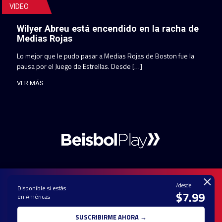
VIDEO
Wilyer Abreu está encendido en la racha de
Medias Rojas
Lo mejor que le pudo pasar a Medias Rojas de Boston fue la
pausa por el Juego de Estrellas. Desde […]
VER MÁS
×
/desde
Disponible si estás
$7.99
en Américas
PAUTA CON
CONTACTO
POLÍTICA DE
TÉRMINOS Y
NOSOTROS
PRIVACIDAD
CONDICIONES
SUSCRIBIRME AHORA →
© 2025 TODOS LOS DERECHOS RESERVADOS - UNA MARCA REGISTRADA