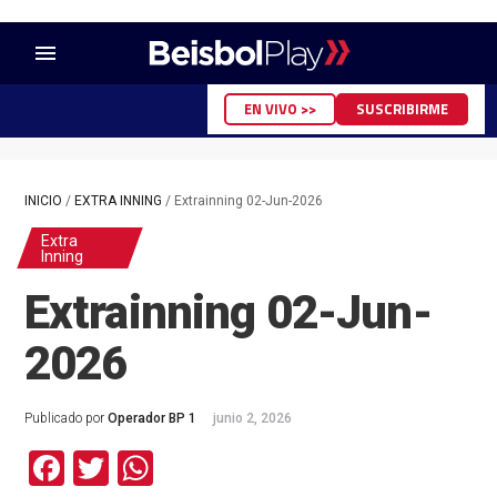
menu
EN VIVO >>
SUSCRIBIRME
INICIO
/
EXTRA INNING
/
Extrainning 02-Jun-2026
Extra
Inning
Extrainning 02-Jun-
2026
Publicado por
Operador BP 1
junio 2, 2026
Facebook
Twitter
WhatsApp