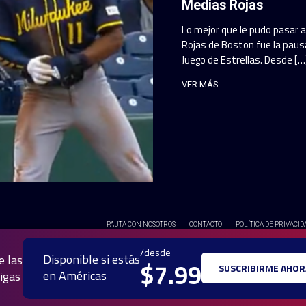
Medias Rojas
Lo mejor que le pudo pasar 
Rojas de Boston fue la pausa
Juego de Estrellas. Desde […
VER MÁS
PAUTA CON NOSOTROS
CONTACTO
POLÍTICA DE PRIVACID
© 2025 TODOS LOS DERECH
/desde
Disponible si estás
e las
$7.99
SUSCRIBIRME AHOR
en Américas
igas