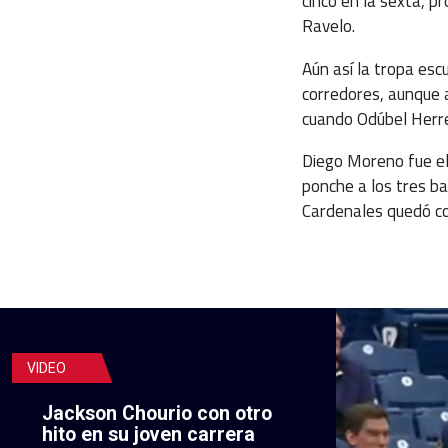
cinco en la sexta, p
Ravelo.
Aún así la tropa es
corredores, aunque a
cuando Odúbel Herre
Diego Moreno fue el 
ponche a los tres b
Cardenales quedó co
VIDEO
Jackson Chourio con otro
hito en su joven carrera