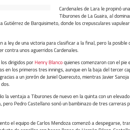
Cardenales de Lara le propinó una
Tiburones de La Guaira, al domina
ra Gutiérrez de Barquisimeto, donde los crepusculares vapulea
a ley de una victoria para clasificar a la final, pero la posibl
aer contra unos aguerridos Cardenales.
los dirigidos por
Henry Blanco
quienes comenzaron con el pie e
tas en los primeros tres innings, aunque en la baja del tercer ca
, gracias a un jonrón de Juniel Querecuto, mientras Javier Sano
 dos.
dio la ventaja a Tiburones de nuevo en la quinta con un elevado 
ía, pero Pedro Castellano sonó un bambinazo de tres carreras p
ento el equipo de Carlos Mendoza comenzó a despegarse, tras