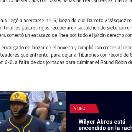
roducto de sencillos con bases llenas de Hernán Pérez, Castel
cuala llegó a acercarse 11-6, luego de que Barreto y Vásquez r
l final los pájaros rojos recuperaron su colchón de siete carre
ra conectó un estacazo de línea por todo el jardín derecho con
encargado de lanzar en el noveno y cumplió con creces al retira
ateadores que enfrentó, para dejar a Tiburones con récord de 
n 6-8, a falta de dos jornadas para culminar el Round Robin d
VIDEO
Wilyer Abreu está
encendido en la rac