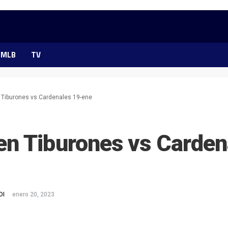
MLB
TV
Tiburones vs Cardenales 19-ene
n Tiburones vs Carden
OI
enero 20, 2023
ok
ter
hatsApp