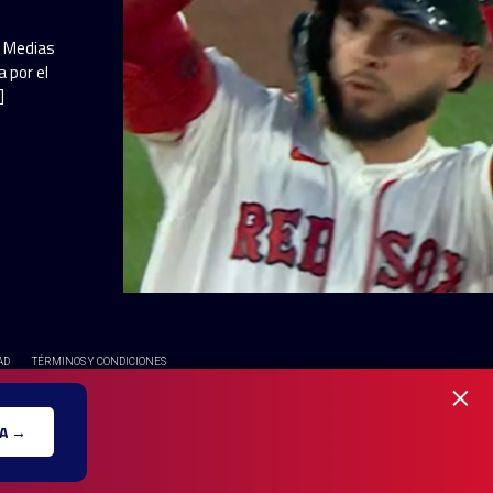
a Medias
 por el
]
AD
TÉRMINOS Y CONDICIONES
×
OS RESERVADOS - UNA MARCA REGISTRADA DE Ole Interactive LLC
A →