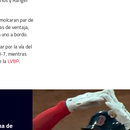
lanos y Rangel
emolcaran par de
ras de ventaja,
 uno a bordo.
r por la vía del
8-7, mientras
e la
LVBP
.
ha de