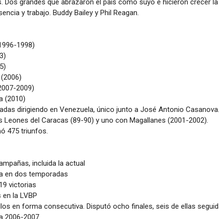
. Dos grandes que abrazaron el país como suyo e hicieron crecer la l
ncia y trabajo. Buddy Bailey y Phil Reagan.
1996-1998)
3)
5)
 (2006)
(2007-2009)
a (2010)
das dirigiendo en Venezuela, único junto a José Antonio Casanova
os Leones del Caracas (89-90) y uno con Magallanes (2001-2002).
 475 triunfos.
ampañas, incluida la actual
ra en dos temporadas
19 victorias
 en la LVBP
 ellos en forma consecutiva. Disputó ocho finales, seis de ellas seguid
la 2006-2007