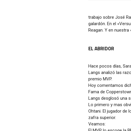
trabajo sobre José Ra
galardón. En el «Versu
Reagan. Y en nuestra 
EL ABRIDOR
Hace pocos días, Sara
Langs analizó las raz
premio MVP.
Hoy comentamos dicho 
Fama de Copperstown s
Langs desglosó una se
Lo primero y mas obvi
Ohtani. El jugador de
zafra superior.
Veamos:
El MVP lo escoge la B