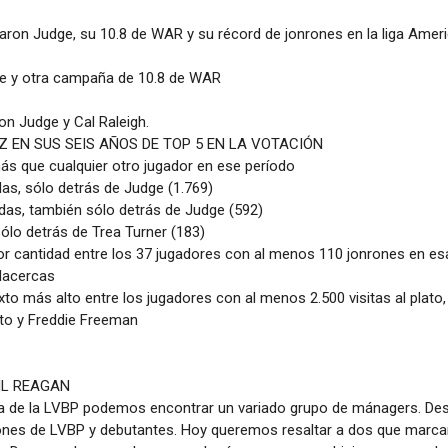
aron Judge, su 10.8 de WAR y su récord de jonrones en la liga Amer
ge y otra campaña de 10.8 de WAR
on Judge y Cal Raleigh.
 EN SUS SEIS AÑOS DE TOP 5 EN LA VOTACIÓN
ás que cualquier otro jugador en ese período
as, sólo detrás de Judge (1.769)
das, también sólo detrás de Judge (592)
ólo detrás de Trea Turner (183)
or cantidad entre los 37 jugadores con al menos 110 jonrones en e
lacercas
xto más alto entre los jugadores con al menos 2.500 visitas al plato
oto y Freddie Freeman
IL REAGAN
da de la LVBP podemos encontrar un variado grupo de mánagers. D
nes de LVBP y debutantes. Hoy queremos resaltar a dos que marcaron