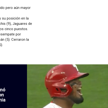
gido pero aún mayor
 su posición en la
chis (9), Jaguares de
ros cinco puestos.
 desempate por
án (5). Cerraron la
).
enó
on
hia