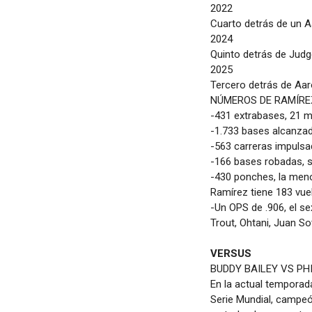
2022
Cuarto detrás de un A
2024
Quinto detrás de Jud
2025
Tercero detrás de Aar
NÚMEROS DE RAMÍREZ
-431 extrabases, 21 m
-1.733 bases alcanzad
-563 carreras impulsa
-166 bases robadas, s
-430 ponches, la men
Ramírez tiene 183 vue
-Un OPS de .906, el se
Trout, Ohtani, Juan S
VERSUS
BUDDY BAILEY VS PH
En la actual tempora
Serie Mundial, campeó