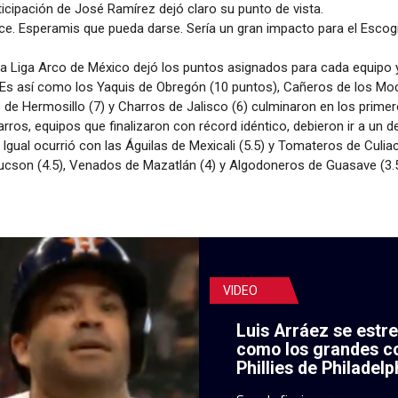
ticipación de José Ramírez dejó claro su punto de vista.
ce. Esperamis que pueda darse. Sería un gran impacto para el Esco
 la Liga Arco de México dejó los puntos asignados para cada equipo y
n. Es así como los Yaquis de Obregón (10 puntos), Cañeros de los Mo
s de Hermosillo (7) y Charros de Jalisco (6) culminaron en los prime
rros, equipos que finalizaron con récord idéntico, debieron ir a un
Igual ocurrió con las Águilas de Mexicali (5.5) y Tomateros de Culiac
Tucson (4.5), Venados de Mazatlán (4) y Algodoneros de Guasave (3.5
VIDEO
Luis Arráez se estr
como los grandes c
Phillies de Philadelp