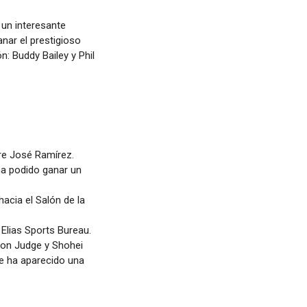
 un interesante
nar el prestigioso
: Buddy Bailey y Phil
re José Ramírez.
ha podido ganar un
acia el Salón de la
Elias Sports Bureau.
ron Judge y Shohei
re ha aparecido una
.