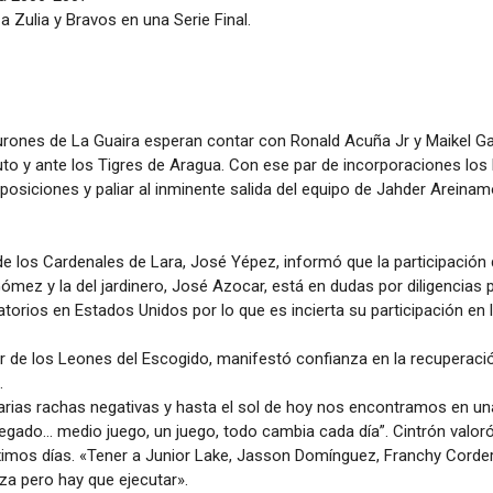
 a Zulia y Bravos en una Serie Final.
rones de La Guaira esperan contar con Ronald Acuña Jr y Maikel Ga
to y ante los Tigres de Aragua. Con ese par de incorporaciones los 
 posiciones y paliar al inminente salida del equipo de Jahder Areinamo
de los Cardenales de Lara, José Yépez, informó que la participación 
ómez y la del jardinero, José Azocar, está en dudas por diligencia
atorios en Estados Unidos por lo que es incierta su participación en 
r de los Leones del Escogido, manifestó confianza en la recuperació
.
ias rachas negativas y hasta el sol de hoy nos encontramos en una
gado… medio juego, un juego, todo cambia cada día”. Cintrón valoró
ximos días. «Tener a Junior Lake, Jasson Domínguez, Franchy Cord
za pero hay que ejecutar».