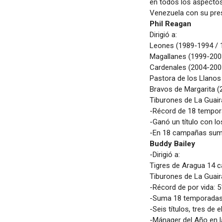
en todos los aspectos
Venezuela con su prese
Phil Reagan
Dirigió a:
Leones (1989-1994 / 
Magallanes (1999-200
Cardenales (2004-200
Pastora de los Llanos
Bravos de Margarita 
Tiburones de La Guair
-Récord de 18 tempora
-Ganó un título con l
-En 18 campañas sumó
Buddy Bailey
-Dirigió a:
Tigres de Aragua 14 c
Tiburones de La Guai
-Récord de por vida: 5
-Suma 18 temporadas
-Seis títulos, tres de
-Mánager del Año en 