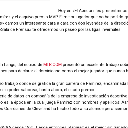
Hoy en «El Abridor» les presentamos
mírez y el esquivo premio MVP. El mejor jugador que no ha podido ga
s» damos un interesante cara a cara con dos leyendas de la dirección
«Sala de Prensa» te ofrecemos un paseo por las ligas invernales.
h Langs, del equipo de
MLB.COM
presentó un excelente trabajo sob
ones para declarar al dominicano como el mejor jugador que nunca 
trabajo donde se grafíca la gran carrera de Ramírez, encaminada h
in poder saborear, hasta ahora, el citado premio.
rie de datos en compañía de la empresa de investigación deportiva 
o es la época en la cual juega Ramírez con nombres y apellidos: Aa
 los Guardianes de Cleveland ha hecho todo a su alcance pero siemp
BWAA desde 1931. Desde entonces, Ramírez es el mejor sin ganarlo