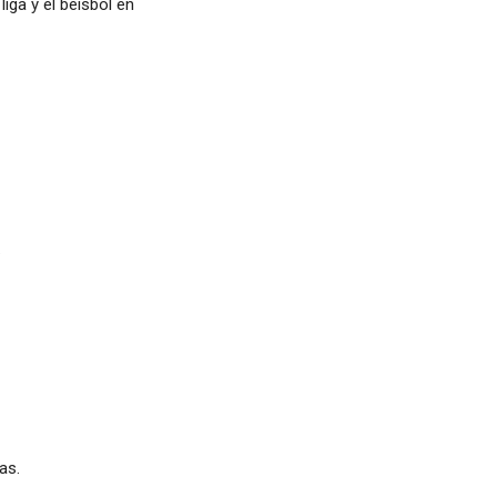
iga y el béisbol en
.
as.